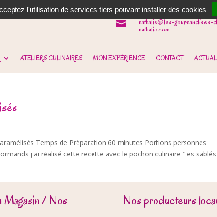
06 62 31 14 90

ceptez l'utilisation de services tiers pouvant installer des cookies
nathalie@les-gourmandises-d

nathalie.com
ATELIERS CULINAIRES
MON EXPÉRIENCE
CONTACT
ACTUAL
isés
 Caramélisés Temps de Préparation 60 minutes Portions personnes
rmands j'ai réalisé cette recette avec le pochon culinaire "les sablés
n Magasin / Nos
Nos producteurs locau