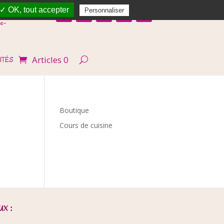
✓ OK, tout accepter
Personnaliser
e-
Articles 0
ITÉS
Boutique
Cours de cuisine
x :