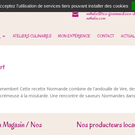
06 62 31 14 90

ceptez l'utilisation de services tiers pouvant installer des cookies
nathalie@les-gourmandises-d

nathalie.com
ATELIERS CULINAIRES
MON EXPÉRIENCE
CONTACT
ACTUAL
rt
membert Cette recette Normande combine de l'andouille de Vire, de
crémeuse à la moutarde. Une rencontre de saveurs Normandes dan
n Magasin / Nos
Nos producteurs locau