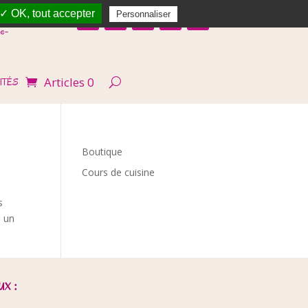
✓ OK, tout accepter
Personnaliser
e-
Articles 0
ITÉS
Boutique
Cours de cuisine
s
s un
x :