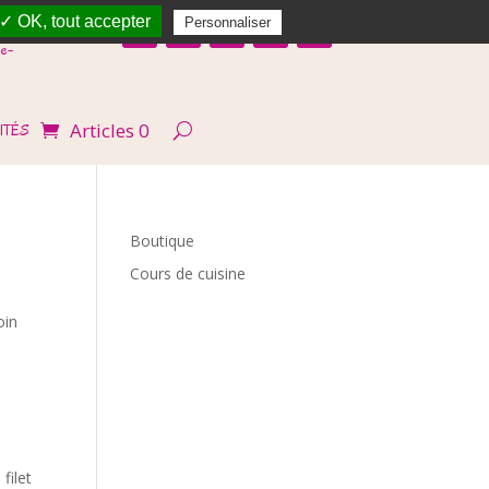
✓ OK, tout accepter
Personnaliser
e-
Articles 0
ITÉS
Boutique
Cours de cuisine
oin
filet