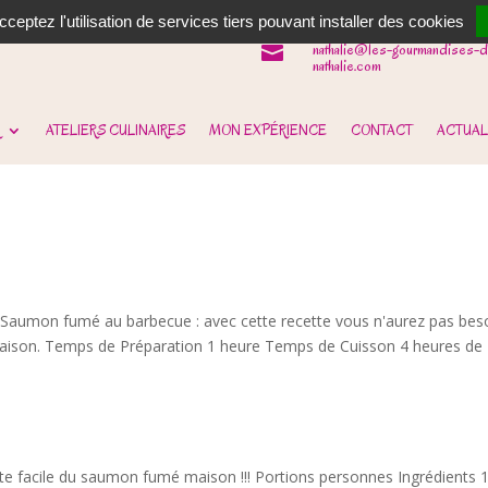
06 62 31 14 90

ceptez l'utilisation de services tiers pouvant installer des cookies
nathalie@les-gourmandises-d

nathalie.com
ATELIERS CULINAIRES
MON EXPÉRIENCE
CONTACT
ACTUAL
aumon fumé au barbecue : avec cette recette vous n'aurez pas bes
aison. Temps de Préparation 1 heure Temps de Cuisson 4 heures de
 facile du saumon fumé maison !!! Portions personnes Ingrédients 1 