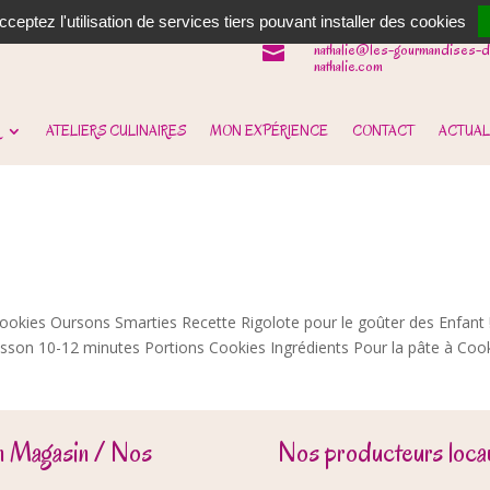
06 62 31 14 90

ceptez l'utilisation de services tiers pouvant installer des cookies
nathalie@les-gourmandises-d

nathalie.com
ATELIERS CULINAIRES
MON EXPÉRIENCE
CONTACT
ACTUAL
ookies Oursons Smarties Recette Rigolote pour le goûter des Enfant 
son 10-12 minutes Portions Cookies Ingrédients Pour la pâte à Cook
n Magasin / Nos
Nos producteurs locau