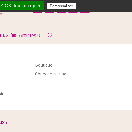
✓ OK, tout accepter
Personnaliser
e-
Articles 0
ITÉS
Boutique
Cours de cuisine
!
ies :
x :