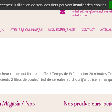
06 62 31 14 90

ceptez l'utilisation de services tiers pouvant installer des cookies
nathalie@les-gourmandises-d

nathalie.com
ATELIERS CULINAIRES
MON EXPÉRIENCE
CONTACT
ACTUAL
aicheur rapide qui fera son effet ! Temps de Préparation 20 minutes 
nts 2 filets de poulet1 bol de céréales au choix (j'ai utilisé la marqu
n Magasin / Nos
Nos producteurs locau