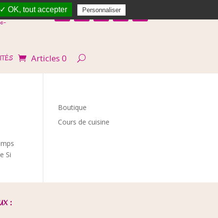
✓ OK, tout accepter
Personnaliser
e-
Articles 0
ITÉS
Boutique
Cours de cuisine
Temps
e Si
x :