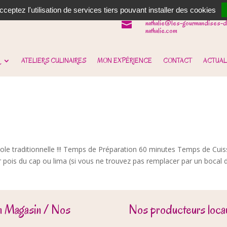
06 62 31 14 90

ceptez l'utilisation de services tiers pouvant installer des cookies
nathalie@les-gourmandises-d

nathalie.com
ATELIERS CULINAIRES
MON EXPÉRIENCE
CONTACT
ACTUAL
ole traditionnelle !!! Temps de Préparation 60 minutes Temps de Cui
 pois du cap ou lima (si vous ne trouvez pas remplacer par un bocal 
n Magasin / Nos
Nos producteurs locau