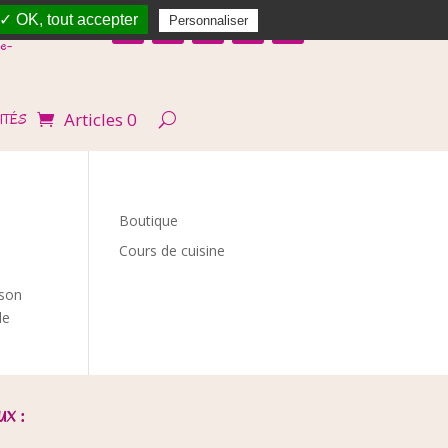
✓ OK, tout accepter
Personnaliser
e-
Articles 0
ITÉS
Boutique
Cours de cuisine
sson
de
x :