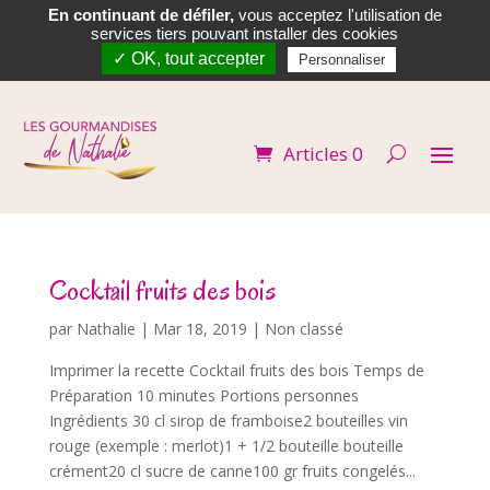
En continuant de défiler,
vous acceptez l'utilisation de


services tiers pouvant installer des cookies
✓ OK, tout accepter
Personnaliser
Articles 0
Cocktail fruits des bois
par
Nathalie
|
Mar 18, 2019
| Non classé
Imprimer la recette Cocktail fruits des bois Temps de
Préparation 10 minutes Portions personnes
Ingrédients 30 cl sirop de framboise2 bouteilles vin
rouge (exemple : merlot)1 + 1/2 bouteille bouteille
crément20 cl sucre de canne100 gr fruits congelés...