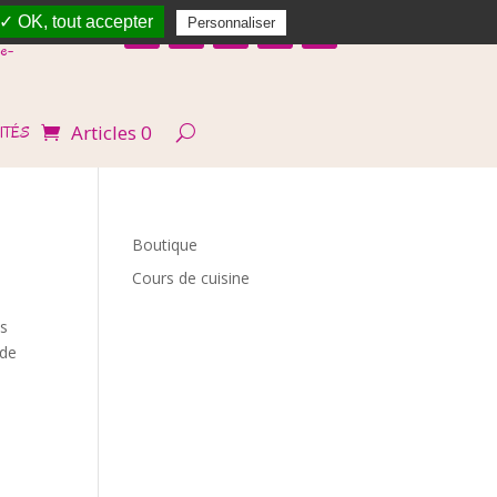
✓ OK, tout accepter
Personnaliser
e-
Articles 0
ITÉS
Boutique
Cours de cuisine
ps
 de