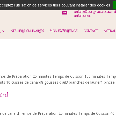
06 62 31 14 90

ceptez l'utilisation de services tiers pouvant installer des cookies
nathalie@les-gourmandises-d

nathalie.com
ATELIERS CULINAIRES
MON EXPÉRIENCE
CONTACT
ACTUAL
Temps de Préparation 25 minutes Temps de Cuisson 150 minutes Tem
nts 10 cuisses de canard8 gousses d'ail3 branches de laurier1 pincée
nard
sse de canard Temps de Préparation 25 minutes Temps de Cuisson 40