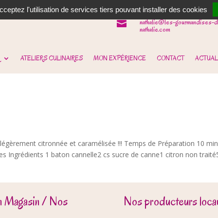
06 62 31 14 90

ceptez l'utilisation de services tiers pouvant installer des cookies
nathalie@les-gourmandises-d

nathalie.com
ATELIERS CULINAIRES
MON EXPÉRIENCE
CONTACT
ACTUAL
 légèrement citronnée et caramélisée !!! Temps de Préparation 10 mi
 Ingrédients 1 baton cannelle2 cs sucre de canne1 citron non traité
n Magasin / Nos
Nos producteurs locau