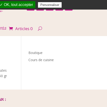
✓ OK, tout accepter
Personnaliser
e-
Articles 0
ITÉS
Boutique
Cours de cuisine
nutes
50 gr
x :