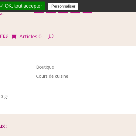
✓ OK, tout accepter
Personnaliser
e-
Articles 0
ITÉS
Boutique
Cours de cuisine
50 gr
x :