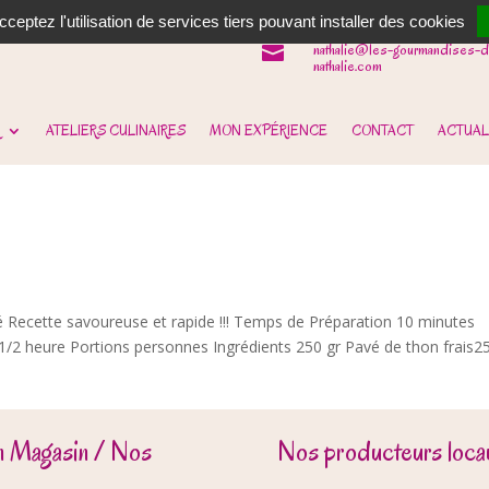
06 62 31 14 90

ceptez l'utilisation de services tiers pouvant installer des cookies
nathalie@les-gourmandises-d

nathalie.com
ATELIERS CULINAIRES
MON EXPÉRIENCE
CONTACT
ACTUAL
é Recette savoureuse et rapide !!! Temps de Préparation 10 minutes
2 heure Portions personnes Ingrédients 250 gr Pavé de thon frais2
n Magasin / Nos
Nos producteurs locau