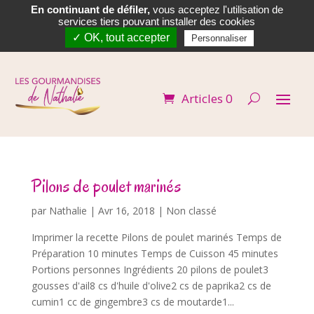
En continuant de défiler,
vous acceptez l'utilisation de


services tiers pouvant installer des cookies
✓ OK, tout accepter
Personnaliser
Articles 0
Pilons de poulet marinés
par
Nathalie
|
Avr 16, 2018
| Non classé
Imprimer la recette Pilons de poulet marinés Temps de
Préparation 10 minutes Temps de Cuisson 45 minutes
Portions personnes Ingrédients 20 pilons de poulet3
gousses d'ail8 cs d'huile d'olive2 cs de paprika2 cs de
cumin1 cc de gingembre3 cs de moutarde1...