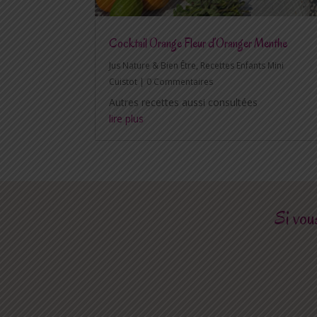
Cocktail Orange Fleur d’Oranger Menthe
Jus Nature & Bien Être
,
Recettes Enfants Mini
Cuistot
| 0 Commentaires
Autres recettes aussi consultées
lire plus
Si vous