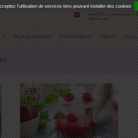
06 62 31 14 90

ceptez l'utilisation de services tiers pouvant installer des cookies
nathalie@les-gourmandises-d

nathalie.com
ATELIERS CULINAIRES
MON EXPÉRIENCE
CONTACT
ACTUAL
tre