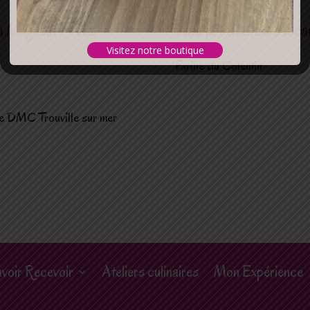
n Magasin / Nos
Nos producteurs locau
Visitez notre boutique
Farine du Cotentin
e DMC Trouville sur mer
voir Recevoir
Ateliers culinaires
Mon Expérience