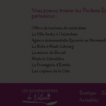
Vous pouvez trouver les Pochons E
partenaires :
Office de tourisme de ouistreham
La Villa Andry à Ouistreham
Agence évènementielle Recevoir en Normandi
La Boite à Meuh Cabourg
La maison du Biscuit
Made in Calvaddos
La Fromagerie d’Estelle
Les copines de la Côte
Boutique
Sa
Actualités