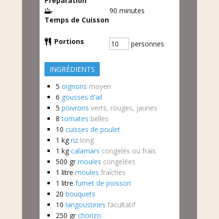
Préparation
90
minutes
Temps de Cuisson
Portions
personnes
INGRÉDIENTS
5
oignons
moyen
6
gousses d'ail
5
poivrons
verts, rouges, jaunes
8
tomates
belles
10
cuisses de poulet
1
kg
riz
long
1
kg
calamars
congelés ou frais
500
gr
moules
congelées
1
litre
moules
fraîches
1
litre
fumet de poisson
20
bouquets
10
langoustines
facultatif
250
gr
chorizo