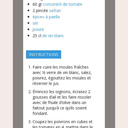
60
gr
concentré de tomate
2
pincée
safran
épices à paella
sel
poivre
25
cl
de vin blanc
INSTRUCTIONS
Faire cuire les moules fraîches
avec ½ verre de vin blanc, salez,
poivrez, égouttez les moules et
réserver le jus.
Émincez les oignons, écrasez 2
gousses d’ail et les faire rissoler
avec de l’huile d’olive dans un
faitout jusqu’à ce qu’ils soient
fondant.
Coupez les poivrons en cubes et
les tomates en 4, mettre dans le