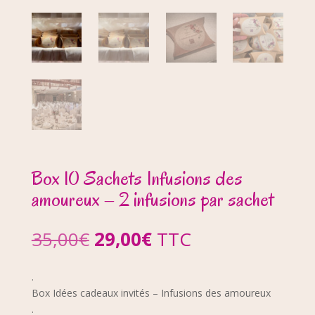
Box 10 Sachets Infusions des
amoureux – 2 infusions par sachet
Le
Le
35,00
€
29,00
€
TTC
prix
prix
initial
actuel
.
était :
est :
Box Idées cadeaux invités – Infusions des amoureux
35,00€.
29,00€.
.