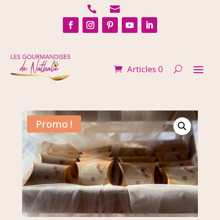


Articles 0
Promo !