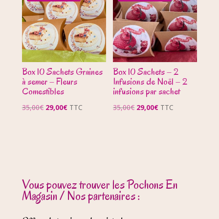
Box 10 Sachets Graines
Box 10 Sachets – 2
à semer – Fleurs
Infusions de Noël – 2
Comestibles
infusions par sachet
Le
Le
Le
Le
35,00
€
29,00
€
TTC
35,00
€
29,00
€
TTC
prix
prix
prix
prix
initial
actuel
initial
actuel
était :
est :
était :
est :
35,00€.
29,00€.
35,00€.
29,00€.
Vous pouvez trouver les Pochons En
Magasin / Nos partenaires :