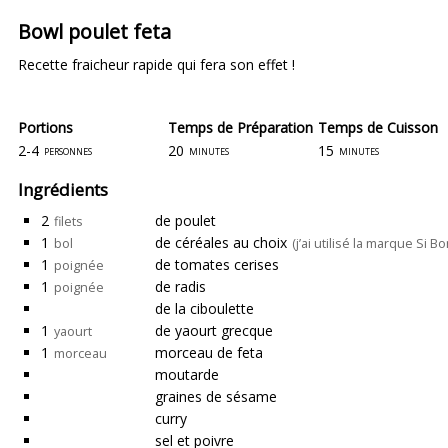
Bowl poulet feta
Recette fraicheur rapide qui fera son effet !
Portions
Temps de Préparation
Temps de Cuisson
2-4
20
15
personnes
minutes
minutes
Ingrédients
2
de poulet
filets
1
de céréales au choix
bol
(j’ai utilisé la marque Si
1
de tomates cerises
poignée
1
de radis
poignée
de la ciboulette
1
de yaourt grecque
yaourt
1
morceau de feta
morceau
moutarde
graines de sésame
curry
sel et poivre