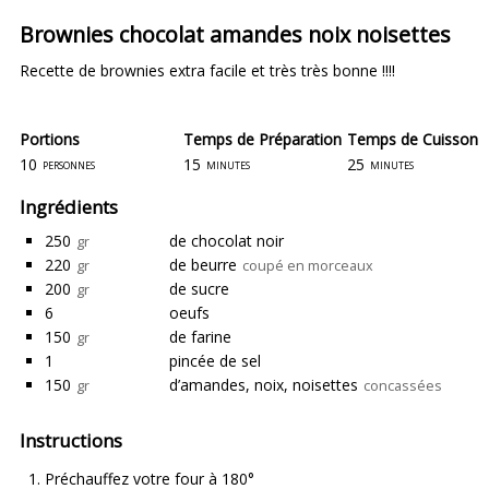
Brownies chocolat amandes noix noisettes
Recette de brownies extra facile et très très bonne !!!!
Portions
Temps de Préparation
Temps de Cuisson
10
15
25
personnes
minutes
minutes
Ingrédients
250
de chocolat noir
gr
220
de beurre
gr
coupé en morceaux
200
de sucre
gr
6
oeufs
150
de farine
gr
1
pincée de sel
150
d’amandes, noix, noisettes
gr
concassées
Instructions
Préchauffez votre four à 180°