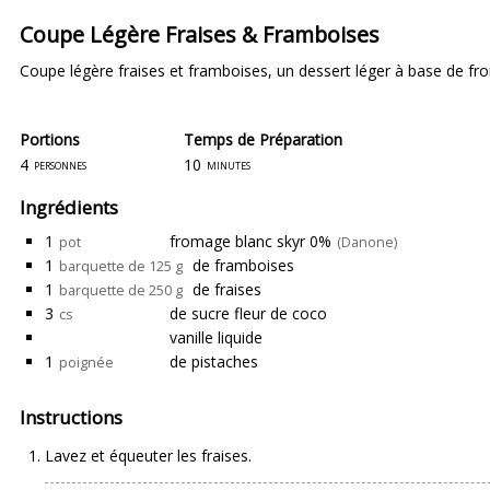
Coupe Légère Fraises & Framboises
Coupe légère fraises et framboises, un dessert léger à base de f
Portions
Temps de Préparation
4
10
personnes
minutes
Ingrédients
1
fromage blanc skyr 0%
pot
(Danone)
1
de framboises
barquette de 125 g
1
de fraises
barquette de 250 g
3
de sucre fleur de coco
cs
vanille liquide
1
de pistaches
poignée
Instructions
Lavez et équeuter les fraises.