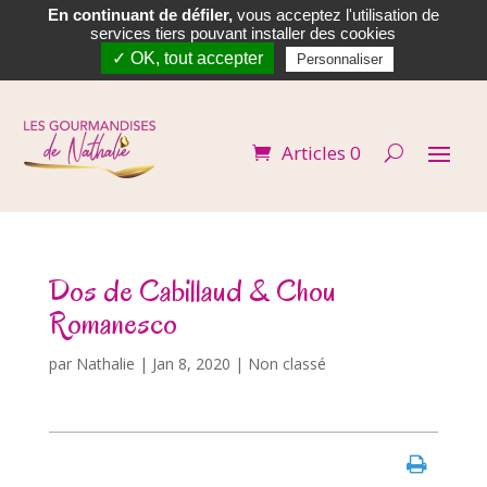
En continuant de défiler,
vous acceptez l'utilisation de


services tiers pouvant installer des cookies
✓ OK, tout accepter
Personnaliser
Articles 0
Dos de Cabillaud & Chou
Romanesco
par
Nathalie
|
Jan 8, 2020
| Non classé