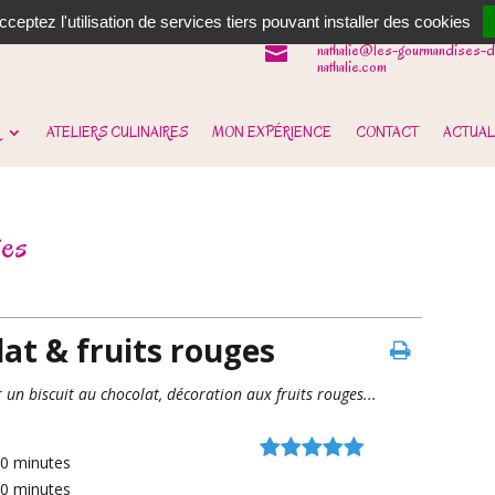
06 62 31 14 90

ceptez l'utilisation de services tiers pouvant installer des cookies
nathalie@les-gourmandises-d

nathalie.com
ATELIERS CULINAIRES
MON EXPÉRIENCE
CONTACT
ACTUAL
ges
at & fruits rouges
un biscuit au chocolat, décoration aux fruits rouges...
40
minutes
20
minutes