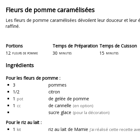
Fleurs de pomme caramélisées
Les fleurs de pomme caramélisées dévoilent leur douceur et leur éc
raffiné.
Portions
Temps de Préparation
Temps de Cuisson
12
30
15
fleurs de pomme
minutes
minutes
Ingrédients
Pour les fleurs de pomme :
3
pommes
1/2
citron
1
de gelée de pomme
pot
1
de cannelle
cc
(en option)
sucre glace
(pour la décoration)
Pour le riz au lait :
1
riz au lait de Mamie
kit
j’ai réalisé cette recette a