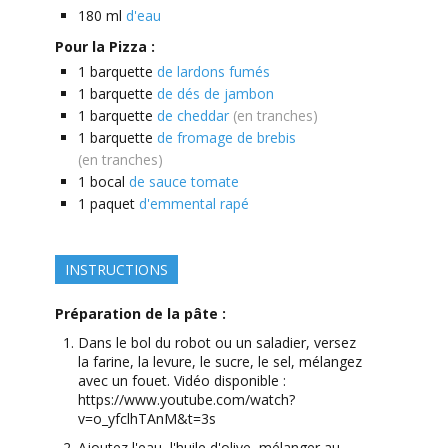
180
ml
d'eau
Pour la Pizza :
1
barquette
de lardons fumés
1
barquette
de dés de jambon
1
barquette
de cheddar
(en tranches)
1
barquette
de fromage de brebis
(en tranches)
1
bocal
de sauce tomate
1
paquet
d'emmental rapé
INSTRUCTIONS
Préparation de la pâte :
Dans le bol du robot ou un saladier, versez
la farine, la levure, le sucre, le sel, mélangez
avec un fouet. Vidéo disponible :
https://www.youtube.com/watch?
v=o_yfclhTAnM&t=3s
Ajoutez l'eau, l'huile d'olive, mélanger au