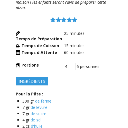
maison ! les enfants seront ravis de préparer cette
pizza.
25
minutes
Temps de Préparation
Temps de Cuisson
15
minutes
Temps d'Attente
60
minutes
Portions
6 personnes
INGRÉDIENTS
Pour la Pâte :
300
gr
de farine
7
gr
de levure
7
gr
de sucre
4
gr
de sel
2
cs
d'huile