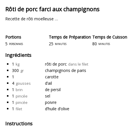
Rôti de porc farci aux champignons
Recette de rôti moelleuse …
Portions
Temps de Préparation
Temps de Cuisson
5
25
80
personnes
minutes
minutes
Ingrédients
1
rôti de porc
kg
dans le filet
300
champignons de paris
gr
1
carotte
4
d’ail
gousses
1
de persil
brin
1
sel
pincée
1
poivre
pincée
1
d’huile d’olive
filet
Instructions