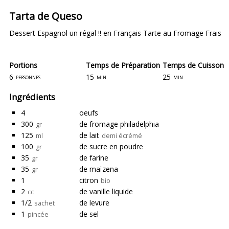
Tarta de Queso
Dessert Espagnol un régal !! en Français Tarte au Fromage Frais
Portions
Temps de Préparation
Temps de Cuisson
6
15
25
personnes
min
min
Ingrédients
4
oeufs
300
de fromage philadelphia
gr
125
de lait
ml
demi écrémé
100
de sucre en poudre
gr
35
de farine
gr
35
de maïzena
gr
1
citron
bio
2
de vanille liquide
cc
1/2
de levure
sachet
1
de sel
pincée