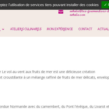
06 62 31 14 90

tez l'utilisation de services tiers pouvant installer des cookies
✓ 
nathalie@les-gourmandises-d

nathalie.com
ATELIERS CULINAIRES
MON EXPÉRIENCE
CONTACT
ACTUAL
r Le vol-au-vent aux fruits de mer est une délicieuse création
t croustillante à un mélange raffiné de fruits de mer délicats, envelo
ondue Normande avec du camembert, du Pont l'évêque, du Livarot e