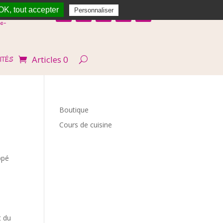
OK, tout accepter
Personnaliser
e-
Articles 0
ITÉS
Boutique
Cours de cuisine
ppé
t du