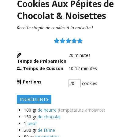
Cookies Aux Pépites de
Chocolat & Noisettes
Recette simple de cookies à la noisette !
20
minutes
Temps de Préparation
Temps de Cuisson
10-12
minutes
Portions
cookies
INGRÉDIENTS
100
gr
de beurre
(température ambiante)
150
gr
de chocolat
1
oeuf
200
gr
de farine
50
gr
de noisettes