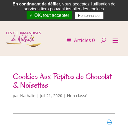
En continuant de défiler,
vous acceptez l'utilisation de


services tiers pouvant installer des cookies
✓ OK, tout accepter
Personnaliser
Articles 0
Cookies Aux Pépites de Chocolat
& Noisettes
par
Nathalie
|
Juil 21, 2020
| Non classé