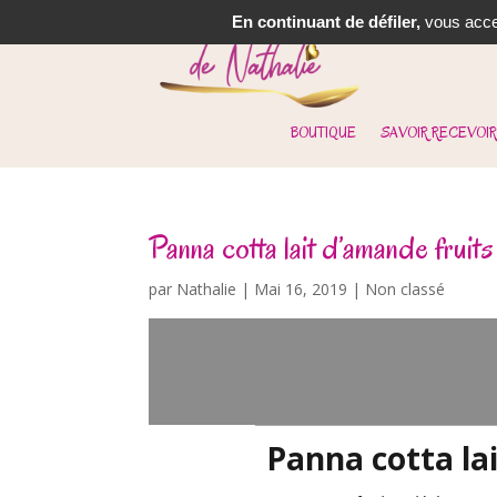
En continuant de défiler,
vous accep
BOUTIQUE
SAVOIR RECEVOIR
Panna cotta lait d’amande fruit
par
Nathalie
|
Mai 16, 2019
| Non classé
Panna cotta la