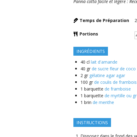
Panna cotta facile et légère : Re
Temps de Préparation
Portions
INGRÉDIENTS
40
cl
lait d'amande
40
gr
de sucre fleur de coco
2
gr
gélatine agar agar
100
gr
de coulis de framboi
1
barquette
de framboise
1
barquette
de myrtille ou gr
1
brin
de menthe
INSTRUCTIONS
Disposez dans le fond des ver