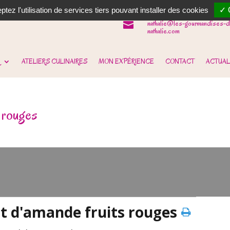
06 62 31 14 90

tez l'utilisation de services tiers pouvant installer des cookies
✓ 
nathalie@les-gourmandises-d

nathalie.com
ATELIERS CULINAIRES
MON EXPÉRIENCE
CONTACT
ACTUAL
s rouges
it d'amande fruits rouges