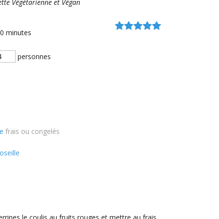
cette Végétarienne et Végan
20
minutes
personnes
se
frais ou congelés
oseille
rines le coulis au fruits rouges et mettre au frais.