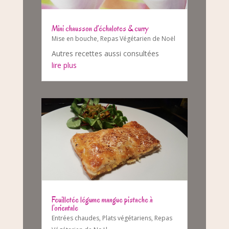
Mini chausson d’échalotes & curry
Mise en bouche
,
Repas Végétarien de Noël
Autres recettes aussi consultées
lire plus
Feuilletée légume mangue pistache à
l’orientale
Entrées chaudes
,
Plats végétariens
,
Repas