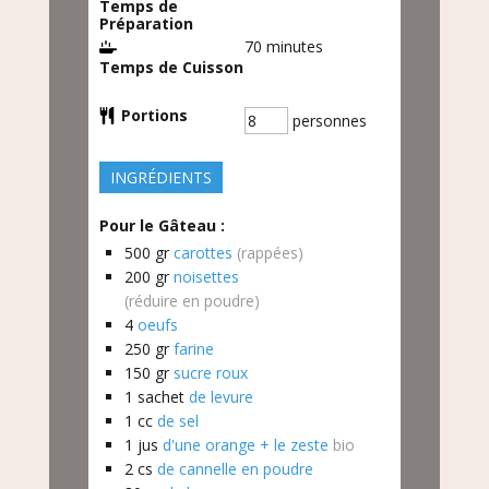
Temps de
Préparation
70
minutes
Temps de Cuisson
Portions
personnes
INGRÉDIENTS
Pour le Gâteau :
500
gr
carottes
(rappées)
200
gr
noisettes
(réduire en poudre)
4
oeufs
250
gr
farine
150
gr
sucre roux
1
sachet
de levure
1
cc
de sel
1
jus
d'une orange + le zeste
bio
2
cs
de cannelle en poudre