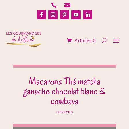


Articles 0
Macarons Thé matcha
ganache chocolat blanc &
combava
Desserts