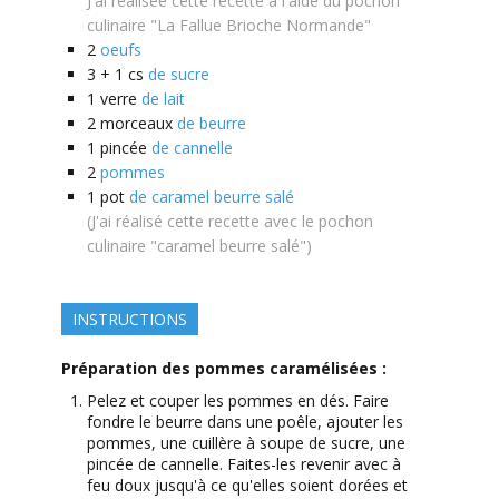
J'ai réalisée cette recette à l'aide du pochon
culinaire "La Fallue Brioche Normande"
2
oeufs
3 + 1
cs
de sucre
1
verre
de lait
2
morceaux
de beurre
1
pincée
de cannelle
2
pommes
1
pot
de caramel beurre salé
(J'ai réalisé cette recette avec le pochon
culinaire "caramel beurre salé")
INSTRUCTIONS
Préparation des pommes caramélisées :
Pelez et couper les pommes en dés. Faire
fondre le beurre dans une poêle, ajouter les
pommes, une cuillère à soupe de sucre, une
pincée de cannelle. Faites-les revenir avec à
feu doux jusqu'à ce qu'elles soient dorées et