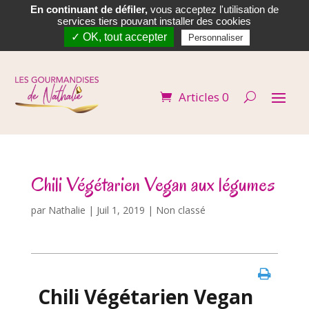
En continuant de défiler,
vous acceptez l'utilisation de


services tiers pouvant installer des cookies
✓ OK, tout accepter
Personnaliser
Articles 0
Chili Végétarien Vegan aux légumes
par
Nathalie
|
Juil 1, 2019
| Non classé
Chili Végétarien Vegan