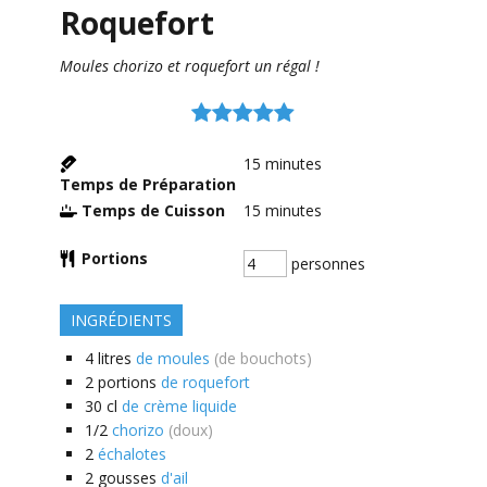
Roquefort
Moules chorizo et roquefort un régal !
15
minutes
Temps de Préparation
Temps de Cuisson
15
minutes
Portions
personnes
INGRÉDIENTS
4
litres
de moules
(de bouchots)
2
portions
de roquefort
30
cl
de crème liquide
1/2
chorizo
(doux)
2
échalotes
2
gousses
d'ail