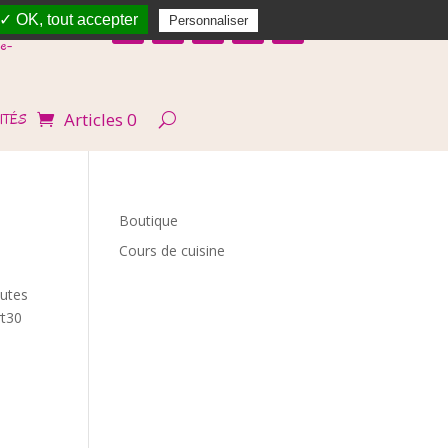
✓ OK, tout accepter
Personnaliser
e-
Articles 0
ITÉS
Boutique
Cours de cuisine
nutes
rt30