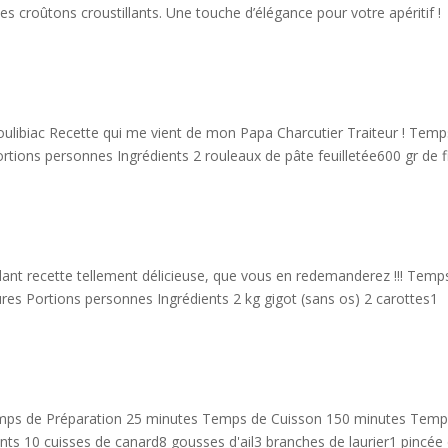
es croûtons croustillants. Une touche d’élégance pour votre apéritif !
koulibiac Recette qui me vient de mon Papa Charcutier Traiteur ! Tem
ions personnes Ingrédients 2 rouleaux de pâte feuilletée600 gr de fi
dant recette tellement délicieuse, que vous en redemanderez !!! Temp
es Portions personnes Ingrédients 2 kg gigot (sans os) 2 carottes1
Temps de Préparation 25 minutes Temps de Cuisson 150 minutes Tem
nts 10 cuisses de canard8 gousses d'ail3 branches de laurier1 pincée