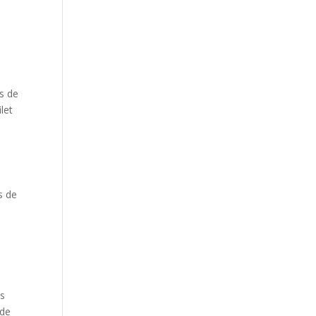
ps de
let
s de
ps
 de