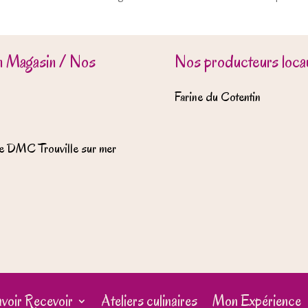
n Magasin / Nos
Nos producteurs locau
Farine du Cotentin
e DMC Trouville sur mer
voir Recevoir
Ateliers culinaires
Mon Expérience