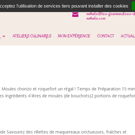
06 62 31 14 90

ceptez l'utilisation de services tiers pouvant installer des cookies
nathalie@les-gourmandises-d

nathalie.com
ATELIERS CULINAIRES
MON EXPÉRIENCE
CONTACT
ACTUAL
 Moules chorizo et roquefort un régal ! Temps de Préparation 15 mi
 Ingrédients 4 litres de moules (de bouchots)2 portions de roquefo
ide Savourez des rillettes de maquereaux onctueuses, fraîches et