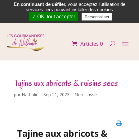
En continuant de défiler,
vous acceptez l'utilisation de


services tiers pouvant installer des cookies
✓ OK, tout accepter
Personnaliser
Articles 0
Tajine aux abricots & raisins secs
par
Nathalie
|
Sep 21, 2023
| Non classé
Tajine aux abricots &