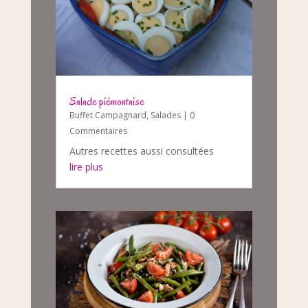
Salade piémontaise
Buffet Campagnard
,
Salades
| 0
Commentaires
Autres recettes aussi consultées
lire plus