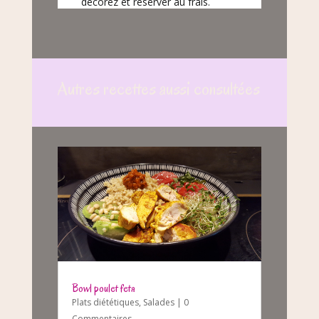
décorez et réserver au frais.
Autres recettes aussi consultées
Bowl poulet feta
Plats diététiques
,
Salades
| 0
Commentaires