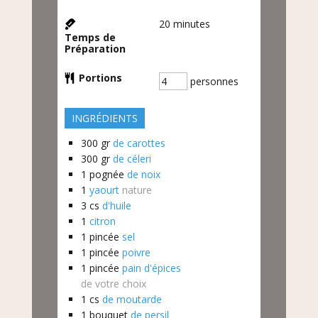
20
minutes
Temps de
Préparation
Portions
personnes
INGRÉDIENTS
300
gr
de carottes
300
gr
de céleri
1
pognée
de noix
1
yaourt
nature
3
cs
d'huile
1
citron
1
pincée
sel
1
pincée
poivre
1
pincée
pain d'épices
de votre choix
1
cs
de moutarde
1
bouquet
de persil