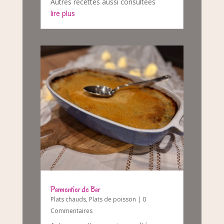
Autres recettes aussi consultées
lire plus
Parmentier de Bar
Plats chauds
,
Plats de poisson
| 0
Commentaires