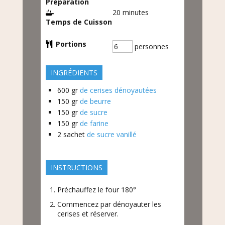
Préparation
20
minutes
Temps de Cuisson
Portions
personnes
INGRÉDIENTS
600
gr
de cerises dénoyautées
150
gr
de beurre
150
gr
de sucre
150
gr
de farine
2
sachet
de sucre vanillé
INSTRUCTIONS
Préchauffez le four 180°
Commencez par dénoyauter les
cerises et réserver.