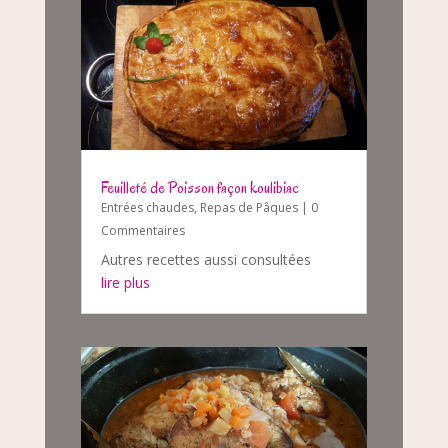
Feuilleté de Poisson façon koulibiac
Entrées chaudes
,
Repas de Pâques
| 0
Commentaires
Autres recettes aussi consultées
lire plus