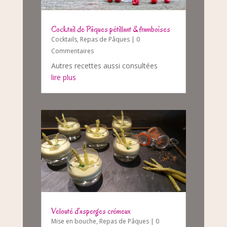
Cocktail de Pâques pétillant & framboises
Cocktails
,
Repas de Pâques
| 0
Commentaires
Autres recettes aussi consultées
lire plus
Velouté d’asperges crémeux
Mise en bouche
,
Repas de Pâques
| 0