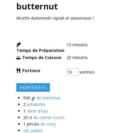
butternut
Recette Automnale rapide et savoureuse !
15
minutes
Temps de Préparation
Temps de Cuisson
20
minutes
Portions
verrines
INGRÉDIENTS
500
gr
de butternut
2
échalotes
1
verre d'eau
20
cl
de crème
liquide
1
pincée
de curry
sel, poivre