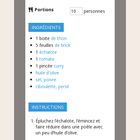
Portions
personnes
INGRÉDIENTS
1
boite
de thon
5
feuilles
de brick
1
échalote
1
tomate
1
pincée
curry
huile d'olive
sel, poivre
ciboulette, persil
INSTRUCTIONS
Épluchez l’échalote, l’émincez et
faire réduire dans une poêle avec
un peu d’huile d’olive.