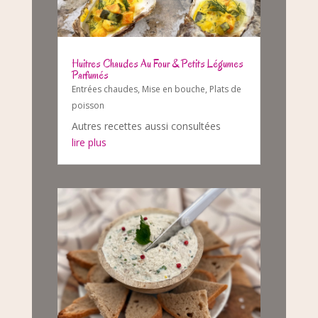
Huitres Chaudes Au Four & Petits Légumes
Parfumés
Entrées chaudes
,
Mise en bouche
,
Plats de
poisson
Autres recettes aussi consultées
lire plus