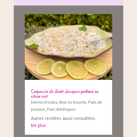
Carpaccio de Saint-Jacques parfumé au
citron vert
Entrées froides
,
Mise en bouche
,
Plats de
poisson
,
Plats diététiques
Autres recettes aussi consultées
lire plus