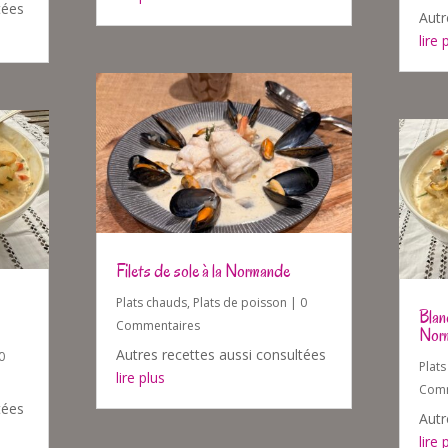
tées
Autr
lire 
Filets de sole à la Normande
Plats chauds
,
Plats de poisson
| 0
Blan
Commentaires
Nor
Autres recettes aussi consultées
0
Plat
lire plus
Comm
tées
Autr
lire 