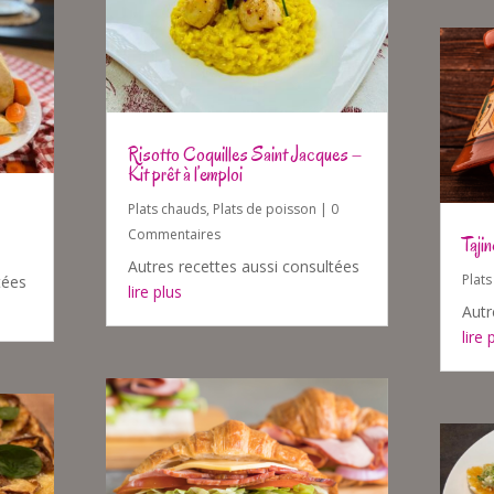
Risotto Coquilles Saint Jacques –
Kit prêt à l’emploi
Plats chauds
,
Plats de poisson
| 0
Commentaires
Taji
Autres recettes aussi consultées
Plat
tées
lire plus
Autr
lire 