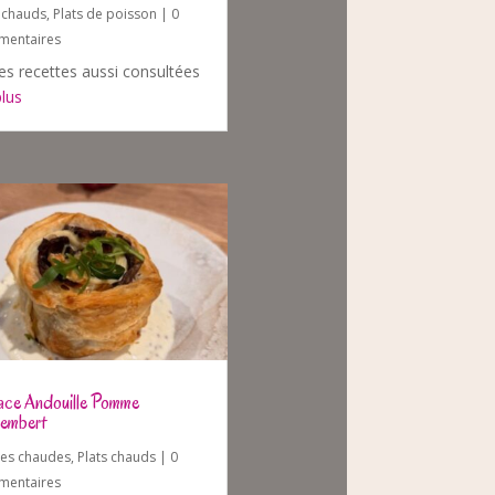
s chauds
,
Plats de poisson
| 0
entaires
es recettes aussi consultées
plus
ce Andouille Pomme
embert
ées chaudes
,
Plats chauds
| 0
entaires