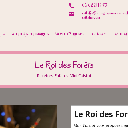
06 62 31 14 90

nathalie@les-gourmandises-d

nathalie.com
ATELIERS CULINAIRES
MON EXPÉRIENCE
CONTACT
ACTUAL
Le Roi des Forêts
Recettes Enfants Mini Cuistot
Le Roi des Fo
Mini Cuistot vous propose auj