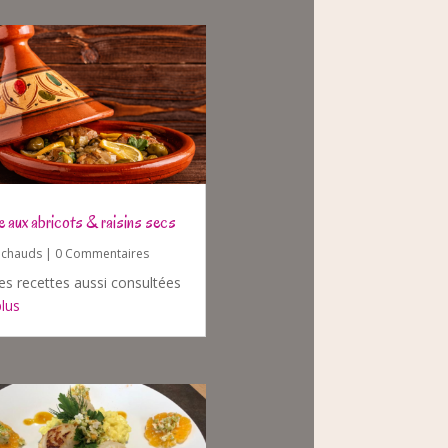
ne aux abricots & raisins secs
s chauds
| 0 Commentaires
es recettes aussi consultées
plus