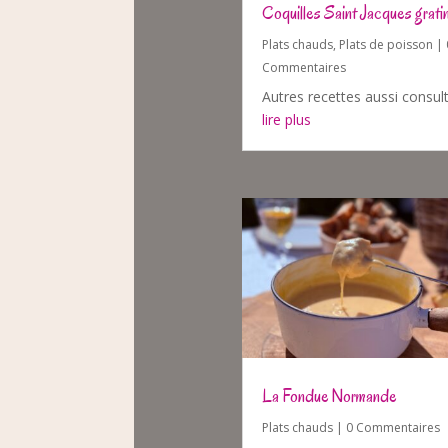
Coquilles Saint Jacques grati
Plats chauds
,
Plats de poisson
| 
Commentaires
Autres recettes aussi consul
lire plus
La Fondue Normande
Plats chauds
| 0 Commentaires