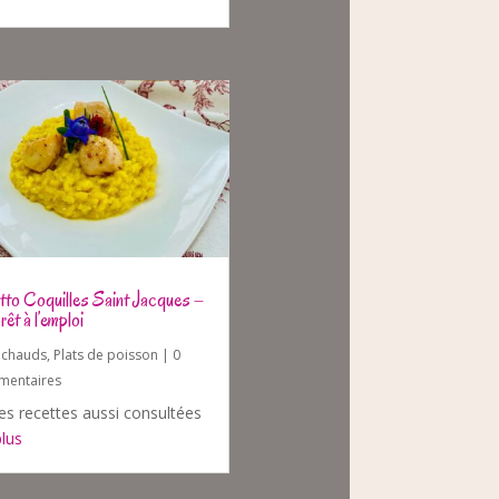
tto Coquilles Saint Jacques –
rêt à l’emploi
s chauds
,
Plats de poisson
| 0
entaires
es recettes aussi consultées
plus