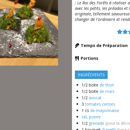
: Le Roi des Forêts à réaliser 
avec les petits, les préados et 
originale, tellement savoureuse
changer de l'ordinaire et rend
Temps de Préparation
Portions
INGRÉDIENTS
1/2
boite
de thon
1/2
boite
de maïs
1/2
avocat
3
tomates cerises
1
cs
de mayonnaise
sel, poivre
1/2
grenade
(pour la déco
1
bouquet
d'aneth
(pour l