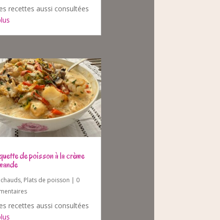
es recettes aussi consultées
plus
quette de poisson à la crème
mande
s chauds
,
Plats de poisson
| 0
entaires
es recettes aussi consultées
plus