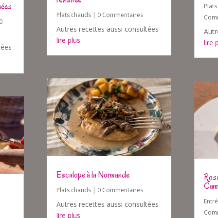
nées
Plat
Plats chauds
| 0 Commentaires
Comm
0
Autres recettes aussi consultées
Autr
lire plus
lire 
tées
Escalope à la Normande
Rosa
Cam
Plats chauds
| 0 Commentaires
Entr
Autres recettes aussi consultées
Comm
lire plus