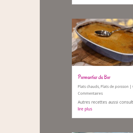
Parmentier de Bar
Plats chauds
,
Plats de poisson
| 
Commentaires
Autres recettes aussi consul
lire plus