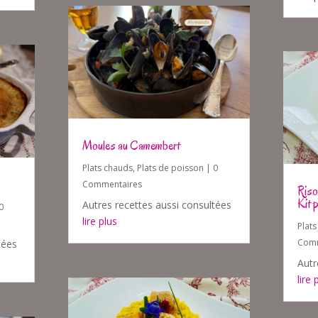
Moules au Camembert
Plats chauds
,
Plats de poisson
| 0
Commentaires
Riso
Kit p
Autres recettes aussi consultées
0
lire plus
Plat
Comm
tées
Autr
lire 