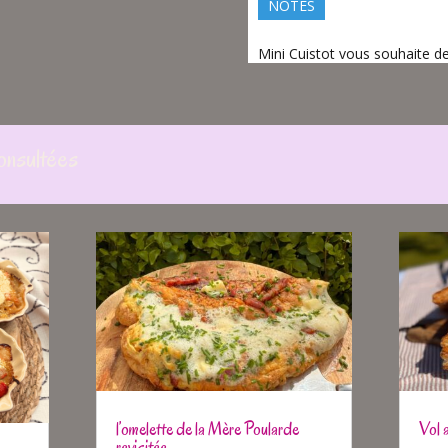
NOTES
Mini Cuistot vous souhaite d
onsultées
l’omelette de la Mère Poularde
Vol 
revisitée