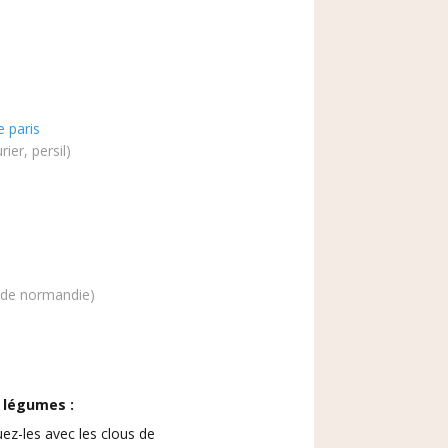
 paris
rier, persil)
(de normandie)
s légumes :
uez-les avec les clous de