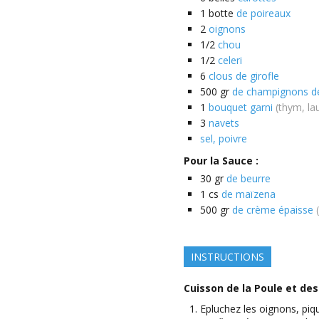
1
botte
de poireaux
2
oignons
1/2
chou
1/2
celeri
6
clous de girofle
500
gr
de champignons de
1
bouquet garni
(thym, lau
3
navets
sel, poivre
Pour la Sauce :
30
gr
de beurre
1
cs
de maïzena
500
gr
de crème épaisse
INSTRUCTIONS
Cuisson de la Poule et de
Epluchez les oignons, piq