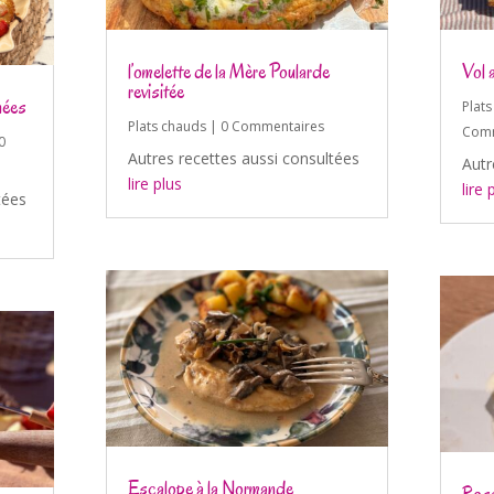
l’omelette de la Mère Poularde
Vol 
revisitée
nées
Plat
Plats chauds
| 0 Commentaires
Comm
0
Autres recettes aussi consultées
Autr
lire plus
lire 
tées
Escalope à la Normande