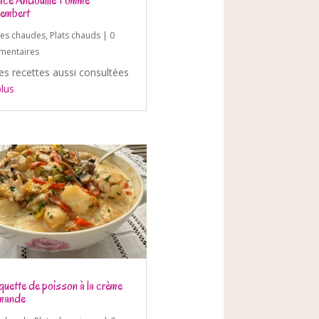
ce Andouille Pomme
embert
ées chaudes
,
Plats chauds
| 0
entaires
es recettes aussi consultées
plus
quette de poisson à la crème
mande