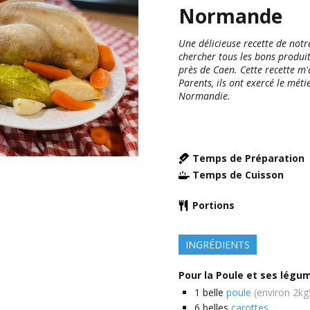
Normande
Une délicieuse recette de notr
chercher tous les bons produi
près de Caen. Cette recette m
Parents, ils ont exercé le méti
Normandie.
Temps de Préparation
Temps de Cuisson
Portions
INGRÉDIENTS
Pour la Poule et ses légum
1
belle
poule
(environ 2kg
6
belles
carottes