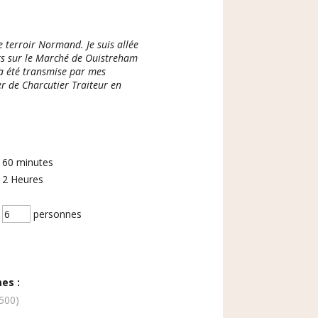
e terroir Normand. Je suis allée
ts sur le Marché de Ouistreham
'a été transmise par mes
er de Charcutier Traiteur en
60
minutes
2
Heures
personnes
es :
500)