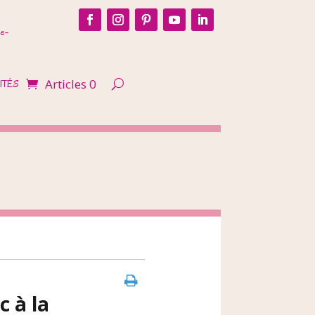
e-
Articles 0
ITÉS
c à la