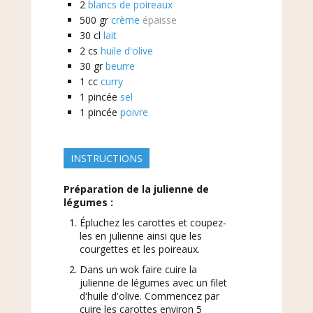
2
blancs de poireaux
500
gr
crème
épaisse
30
cl
lait
2
cs
huile d'olive
30
gr
beurre
1
cc
curry
1
pincée
sel
1
pincée
poivre
INSTRUCTIONS
Préparation de la julienne de
légumes :
Épluchez les carottes et coupez-
les en julienne ainsi que les
courgettes et les poireaux.
Dans un wok faire cuire la
julienne de légumes avec un filet
d'huile d'olive. Commencez par
cuire les carottes environ 5