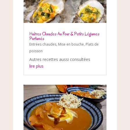
Huitres Chaudes Au Four & Petits Légumes
Parfumés
Entrées chaudes
,
Mise en bouche
,
Plats de
poisson
Autres recettes aussi consultées
lire plus