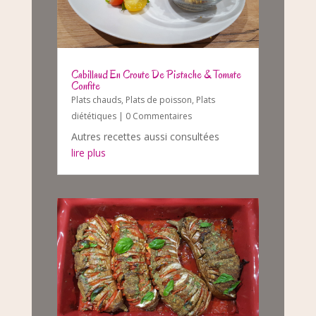
Cabillaud En Croute De Pistache & Tomate
Confite
Plats chauds
,
Plats de poisson
,
Plats
diététiques
| 0 Commentaires
Autres recettes aussi consultées
lire plus