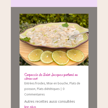
Carpaccio de Saint-Jacques parfumé au
citron vert
Entrées froides
,
Mise en bouche
,
Plats de
poisson
,
Plats diététiques
| 0
Commentaires
Autres recettes aussi consultées
lire plus