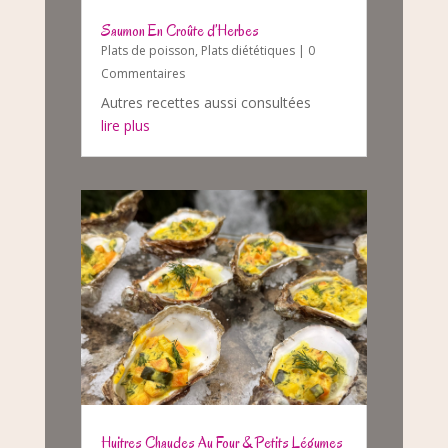
Saumon En Croûte d’Herbes
Plats de poisson
,
Plats diététiques
| 0
Commentaires
Autres recettes aussi consultées
lire plus
Huitres Chaudes Au Four & Petits Légumes