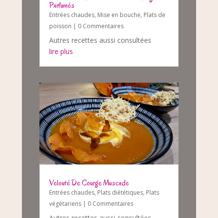
Parfumés
Entrées chaudes
,
Mise en bouche
,
Plats de
poisson
| 0 Commentaires
Autres recettes aussi consultées
lire plus
Velouté De Courge Muscade
Entrées chaudes
,
Plats diététiques
,
Plats
végétariens
| 0 Commentaires
Autres recettes aussi consultées