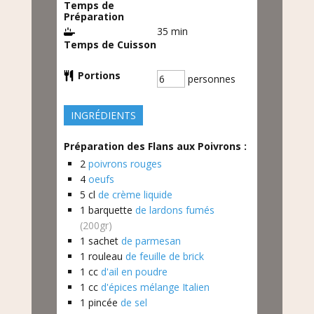
Temps de
Préparation
35
min
Temps de Cuisson
Portions
personnes
INGRÉDIENTS
Préparation des Flans aux Poivrons :
2
poivrons rouges
4
oeufs
5
cl
de crème liquide
1
barquette
de lardons fumés
(200gr)
1
sachet
de parmesan
1
rouleau
de feuille de brick
1
cc
d'ail en poudre
1
cc
d'épices mélange Italien
1
pincée
de sel