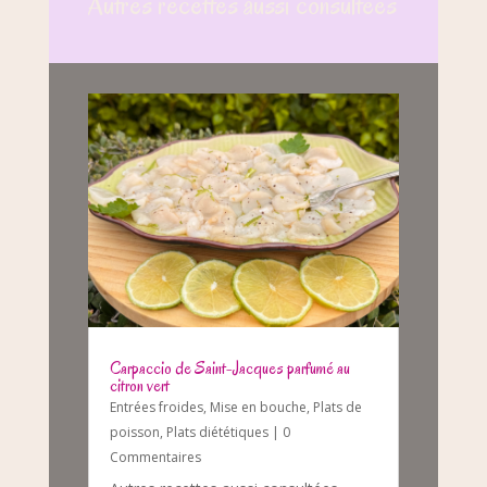
Autres recettes aussi consultées
Carpaccio de Saint-Jacques parfumé au
citron vert
Entrées froides
,
Mise en bouche
,
Plats de
poisson
,
Plats diététiques
| 0
Commentaires