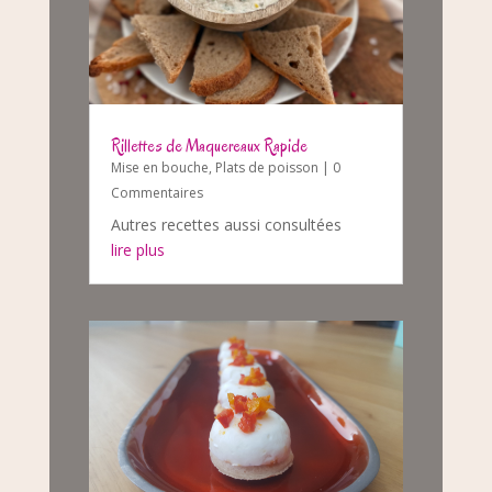
Rillettes de Maquereaux Rapide
Mise en bouche
,
Plats de poisson
| 0
Commentaires
Autres recettes aussi consultées
lire plus