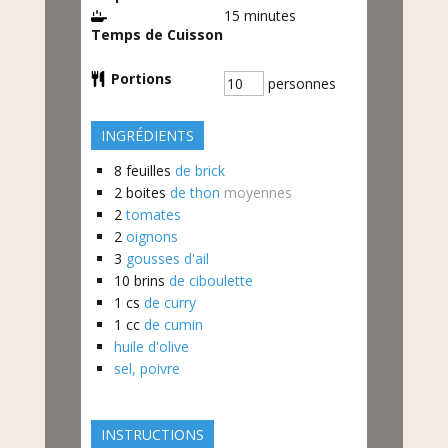
15
minutes
Temps de Cuisson
Portions
personnes
INGRÉDIENTS
8
feuilles
de brick
2
boites
de thon
moyennes
2
tomates
2
oignons
3
gousses d'ail
10
brins
de ciboulette
1
cs
de curry
1
cc
de cumin
huile d'olive
sel, poivre
INSTRUCTIONS