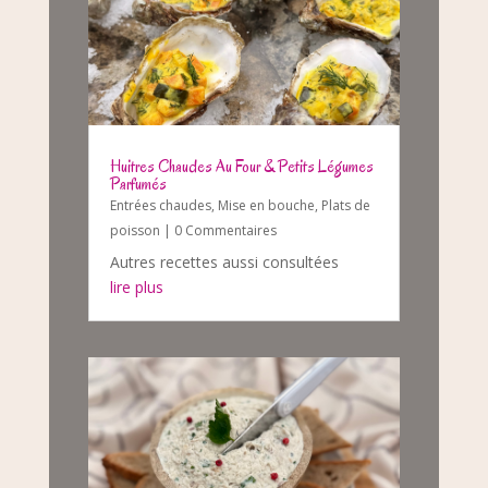
Huitres Chaudes Au Four & Petits Légumes
Parfumés
Entrées chaudes
,
Mise en bouche
,
Plats de
poisson
| 0 Commentaires
Autres recettes aussi consultées
lire plus