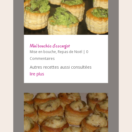
Mini bouchée d’escargot
Mise en bouche
,
Repas de Noël
| 0
Commentaires
Autres recettes aussi consultées
lire plus