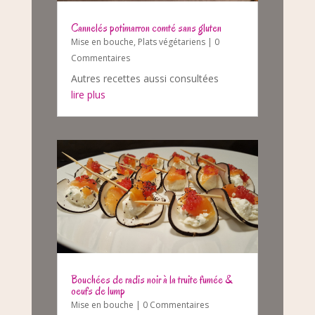
Cannelés potimarron comté sans gluten
Mise en bouche
,
Plats végétariens
| 0
Commentaires
Autres recettes aussi consultées
lire plus
Bouchées de radis noir à la truite fumée &
oeufs de lump
Mise en bouche
| 0 Commentaires