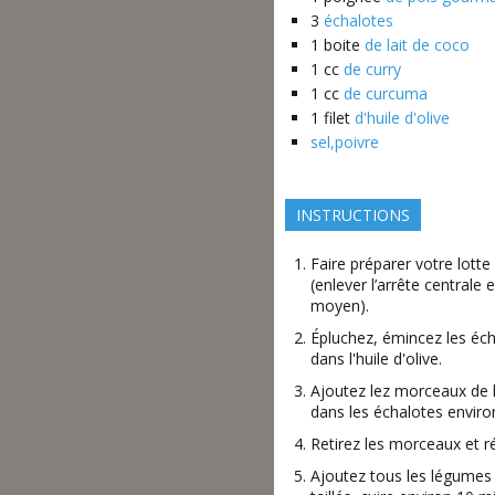
3
échalotes
1
boite
de lait de coco
1
cc
de curry
1
cc
de curcuma
1
filet
d'huile d'olive
sel,poivre
INSTRUCTIONS
Faire préparer votre lotte
(enlever l’arrête centrale
moyen).
Épluchez, émincez les écha
dans l'huile d'olive.
Ajoutez lez morceaux de lo
dans les échalotes environ
Retirez les morceaux et r
Ajoutez tous les légumes