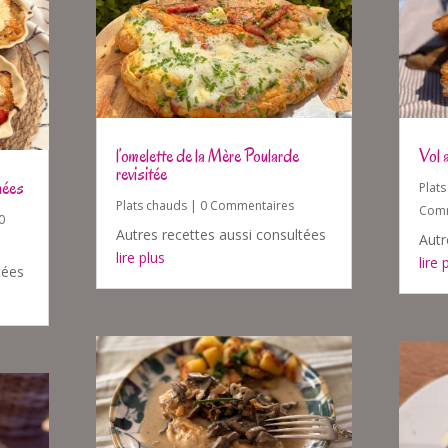
l’omelette de la Mère Poularde
Vol 
revisitée
nées
Plat
Plats chauds
| 0 Commentaires
Comm
0
Autres recettes aussi consultées
Autr
lire plus
lire 
tées