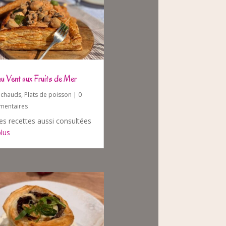
au Vent aux Fruits de Mer
s chauds
,
Plats de poisson
| 0
entaires
es recettes aussi consultées
plus