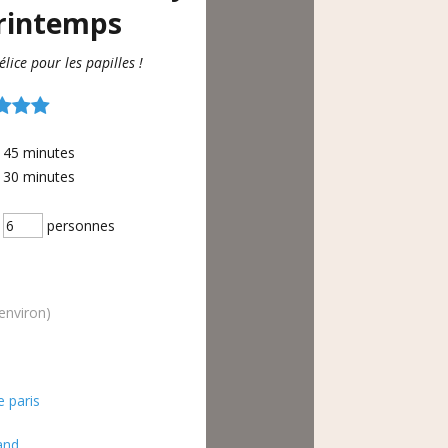
rintemps
lice pour les papilles !
45
minutes
30
minutes
personnes
environ)
 paris
and