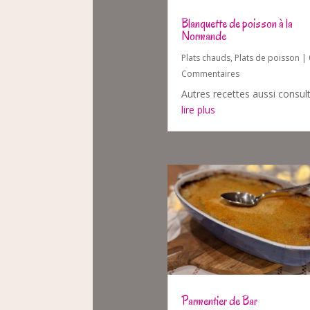
Blanquette de poisson à la
Normande
Plats chauds
,
Plats de poisson
| 
Commentaires
Autres recettes aussi consul
lire plus
Parmentier de Bar