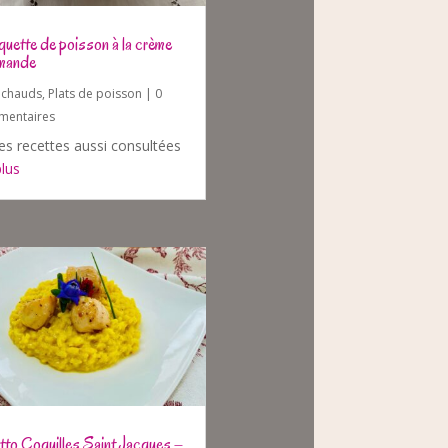
quette de poisson à la crème
mande
s chauds
,
Plats de poisson
| 0
entaires
es recettes aussi consultées
plus
tto Coquilles Saint Jacques –