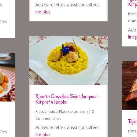
Kit p
Autres recettes aussi consultées
0
lire plus
Plat
Comm
tées
Autr
lire 
Risotto Coquilles Saint Jacques –
Kit prêt à l’emploi
Plats chauds
,
Plats de poisson
| 0
Commentaires
Taji
Autres recettes aussi consultées
Plat
tées
lire plus