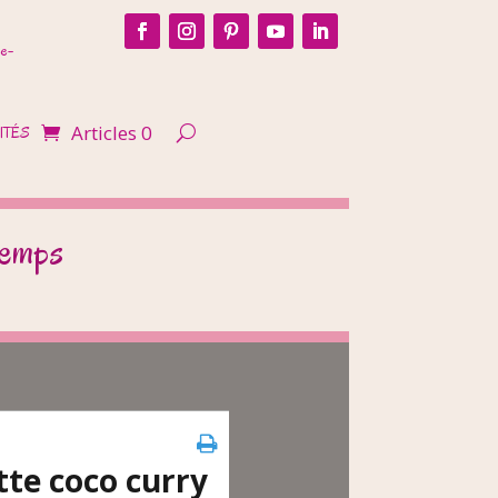
e-
Articles 0
ITÉS
temps
tte coco curry