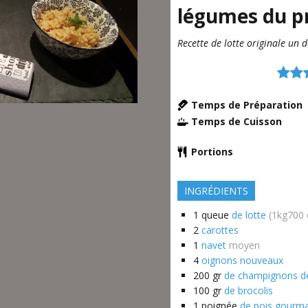
légumes du p
Recette de lotte originale un dé
Temps de Préparation
Temps de Cuisson
Portions
INGRÉDIENTS
1
queue
de lotte
(1kg700 
2
carottes
1
navet
moyen
4
oignons nouveaux
200
gr
de champignons de
100
gr
de brocolis
1
poignée
de pois gourm