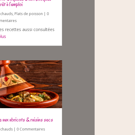
rêt à l’emploi
s chauds
,
Plats de poisson
| 0
entaires
es recettes aussi consultées
plus
ne aux abricots & raisins secs
s chauds
| 0 Commentaires