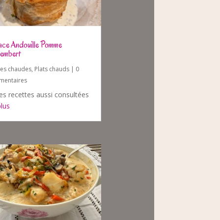
ce Andouille Pomme
embert
ées chaudes
,
Plats chauds
| 0
entaires
es recettes aussi consultées
plus