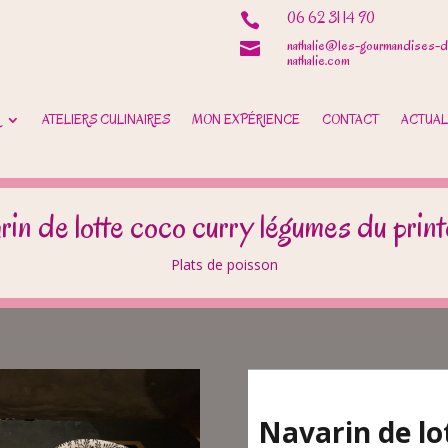
06 62 31 14 90

nathalie@les-gourmandises-d

nathalie.com
ATELIERS CULINAIRES
MON EXPÉRIENCE
CONTACT
ACTUAL
rin de lotte coco curry légumes du prin
Plats de poisson
Navarin de lo