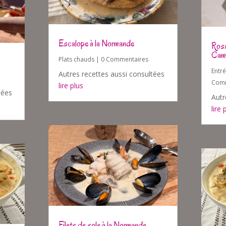
Escalope à la Normande
Rosa
Cam
Plats chauds
| 0 Commentaires
Entr
Autres recettes aussi consultées
Comm
lire plus
tées
Autr
lire 
Filets de sole à la Normande