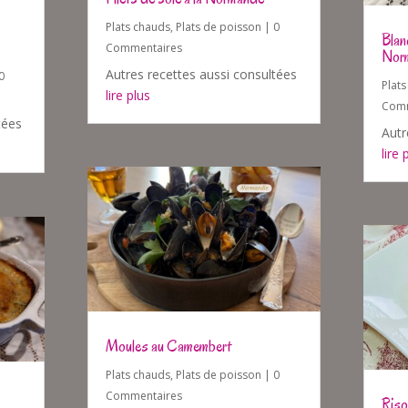
Plats chauds
,
Plats de poisson
| 0
Blan
Commentaires
Nor
Autres recettes aussi consultées
0
Plat
lire plus
Comm
tées
Autr
lire 
Moules au Camembert
Plats chauds
,
Plats de poisson
| 0
Commentaires
Riso