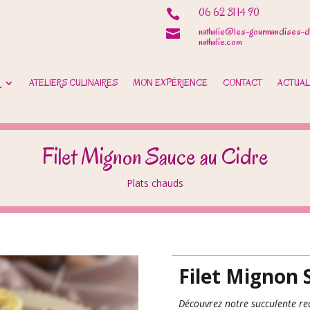
06 62 31 14 90

nathalie@les-gourmandises-d

nathalie.com
ATELIERS CULINAIRES
MON EXPÉRIENCE
CONTACT
ACTUAL
Filet Mignon Sauce au Cidre
Plats chauds
Filet Mignon 
Découvrez notre succulente rec