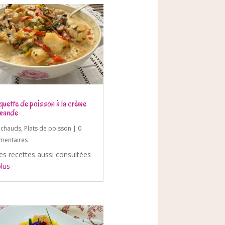
quette de poisson à la crème
mande
s chauds
,
Plats de poisson
| 0
entaires
es recettes aussi consultées
plus