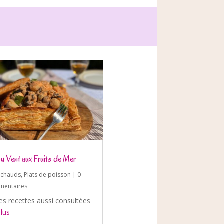
au Vent aux Fruits de Mer
s chauds
,
Plats de poisson
| 0
entaires
es recettes aussi consultées
plus