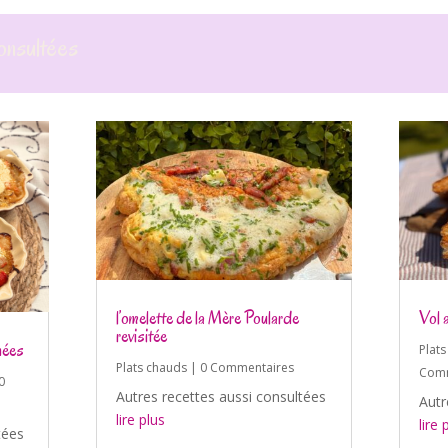
onsultées
l’omelette de la Mère Poularde
Vol 
revisitée
nées
Plat
Plats chauds
| 0 Commentaires
Comm
0
Autres recettes aussi consultées
Autr
lire plus
lire 
tées