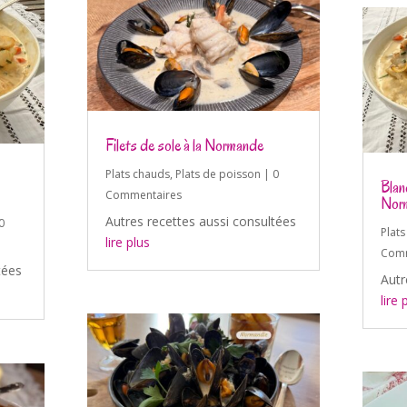
Filets de sole à la Normande
Plats chauds
,
Plats de poisson
| 0
Blan
Commentaires
Nor
Autres recettes aussi consultées
0
Plat
lire plus
Comm
tées
Autr
lire 