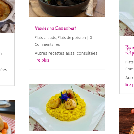
Moules au Camembert
Plats chauds
,
Plats de poisson
| 0
Commentaires
Riso
Kit p
Autres recettes aussi consultées
0
lire plus
Plat
Comm
tées
Autr
lire 