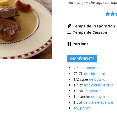
cidre, un pur classique norma
Temps de Préparation
Temps de Cuisson
Portions
INGRÉDIENTS
2
filets mignons
75
CL
de cidre brut
1/2
cube
de bouillon
1
filet
filet d'huile d'olive
1
noix
de beurre
1
branche
de thym
1
pot
de crème épaisse
sel, poivre