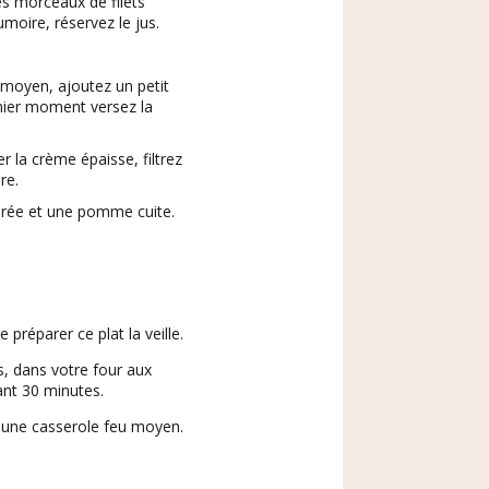
les morceaux de filets
moire, réservez le jus.
u moyen, ajoutez un petit
nier moment versez la
 la crème épaisse, filtrez
re.
rée et une pomme cuite.
e préparer ce plat la veille.
s, dans votre four aux
nt 30 minutes.
 une casserole feu moyen.