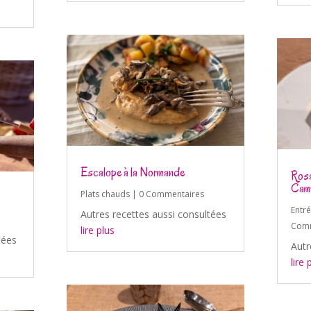
Escalope à la Normande
Rosa
Cam
Plats chauds
| 0 Commentaires
Entr
Autres recettes aussi consultées
Comm
lire plus
tées
Autr
lire 